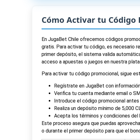
Cómo Activar tu Código 
En JugaBet Chile ofrecemos códigos promoci
gratis. Para activar tu código, es necesario 
primer depósito, el sistema valida automátic
acceso a apuestas o juegos en nuestra plat
Para activar tu código promocional, sigue es
Regístrate en JugaBet con información 
Verifica tu cuenta mediante email o S
Introduce el código promocional antes 
Realiza un depósito mínimo de 5,000 C
Acepta los términos y condiciones del 
Este proceso asegura que puedas aprovechar 
o durante el primer depósito para que el bon