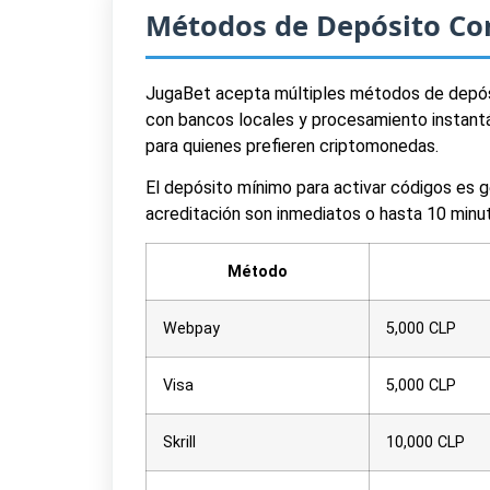
Métodos de Depósito Co
JugaBet acepta múltiples métodos de depósi
con bancos locales y procesamiento instantá
para quienes prefieren criptomonedas.
El depósito mínimo para activar códigos es 
acreditación son inmediatos o hasta 10 minu
Método
Webpay
5,000 CLP
Visa
5,000 CLP
Skrill
10,000 CLP