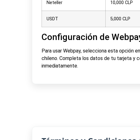
Neteller
10,000 CLP
USDT
5,000 CLP
Configuración de Webpa
Para usar Webpay, selecciona esta opción en 
chileno. Completa los datos de tu tarjeta y 
inmediatamente.