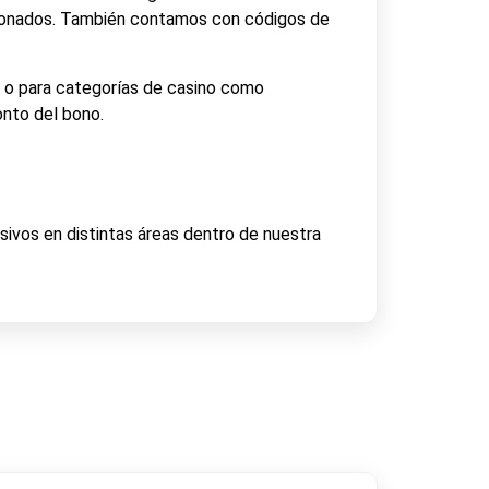
ccionados. También contamos con códigos de
 o para categorías de casino como
nto del bono.
sivos en distintas áreas dentro de nuestra