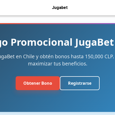
Jugabet
go Promocional JugaBet 
ugaBet en Chile y obtén bonos hasta 150,000 CLP.
maximizar tus beneficios.
Obtener Bono
Registrarse