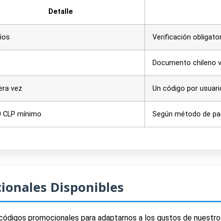
Detalle
ños
Verificación obligato
Documento chileno v
era vez
Un código por usuari
0 CLP mínimo
Según método de p
ionales Disponibles
códigos promocionales para adaptarnos a los gustos de nuestros