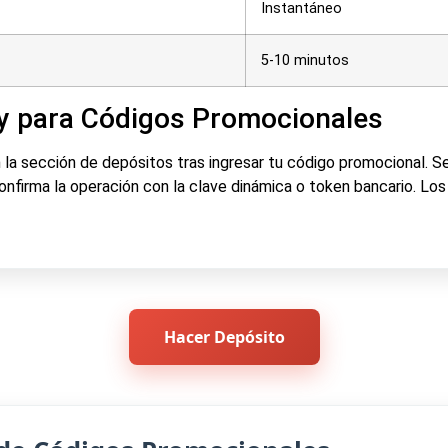
Instantáneo
5-10 minutos
y para Códigos Promocionales
la sección de depósitos tras ingresar tu código promocional. Ser
confirma la operación con la clave dinámica o token bancario. Lo
Hacer Depósito